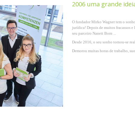
2006 uma grande idei
O fundador Mirko Wagner tem o sonho d
jurídica! Depois de muitos fracassos e
seu parceiro Nanett Born ...
Desde 2016, o seu sonho tornou-se rea
Demorou muitas horas de trabalho, suor