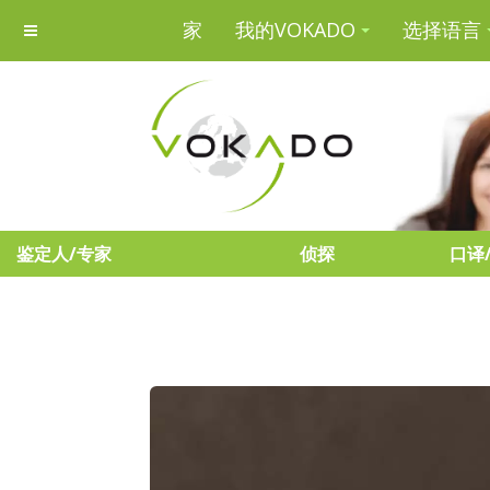
家
我的VOKADO
选择语言
鉴定人/专家
侦探
口译