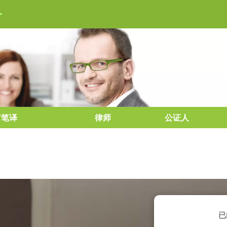
/笔译
律师
公证人
已